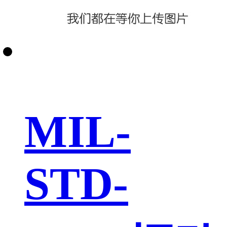
MIL-
STD-