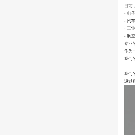
目前
- 
- 
- 
- 
专业
作为
我们
我们
通过