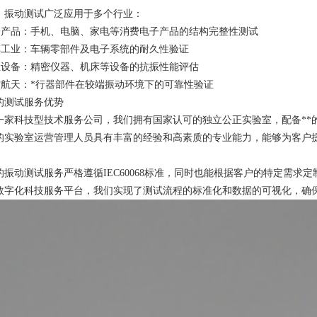
，振动测试广泛应用于多个行业：
电子产品：手机、电脑、家电等消费电子产品的结构完整性测试
汽车工业：车辆零部件及电子系统的耐久性验证
工业设备：精密仪器、机床等设备的抗振性能评估
航空航天：*行器部件在较端振动环境下的可靠性验证
的测试服务优势
一家科技型技术服务公司，我们拥有国家认可的独立公正实验室，配备**
的实验室运营管理人员具有丰富的经验和高素质的专业能力，能够为客户
的振动测试服务严格遵循IEC60068标准，同时也能根据客户的特定需求
数字化科技服务平台，我们实现了测试流程的标准化和数据的可视化，确