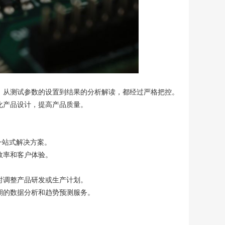
，从测试参数的设置到结果的分析解读，都经过严格把控。
化产品设计，提高产品质量。
一站式解决方案。
效率和客户体验。
时调整产品研发或生产计划。
期的数据分析和趋势预测服务。