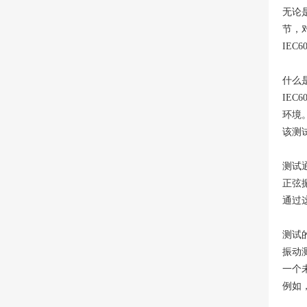
无论
节，
IE
什么是
IE
环境
该测
测试
正弦
通过
测试
振动
一个
例如