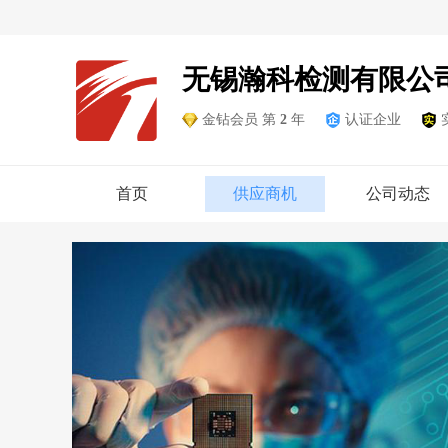
无锡瀚科检测有限公
金钻会员 第
2
年
认证企业
首页
供应商机
公司动态