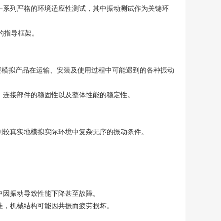
一系列严格的环境适应性测试，其中振动测试作为关键环
一的指导框架。
部分主要模拟产品在运输、安装及使用过程中可能遇到的各种振动
、连接部件的稳固性以及整体性能的稳定性。
则较真实地模拟实际环境中复杂无序的振动条件。
中因振动导致性能下降甚至故障。
准，机械结构可能因共振而疲劳损坏。