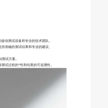
的振动测试设备和专业的技术团队。
提供准确的测试结果和专业的建议。
定制测试方案。
保测试过程的*性和结果的可追溯性。