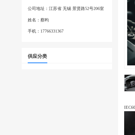
公司地址：
江苏省 无锡 景贤路52号206室
姓名：蔡昀
手机：17766331367
供应分类
IEC