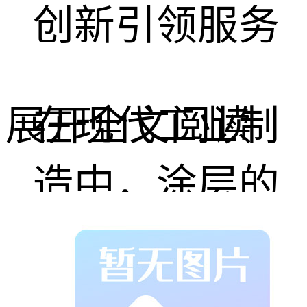
创新引领服务
展开全文阅读
在现代工业制
造中，涂层的
耐久性和防护
性能是决定产