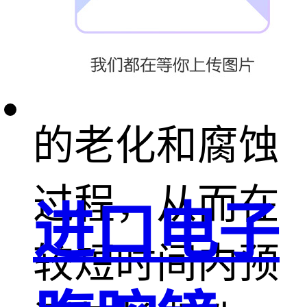
的环境模拟，
可以加速涂层
的老化和腐蚀
过程，从而在
进口电子
较短时间内预