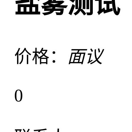
盐雾测试
价格：
面议
0