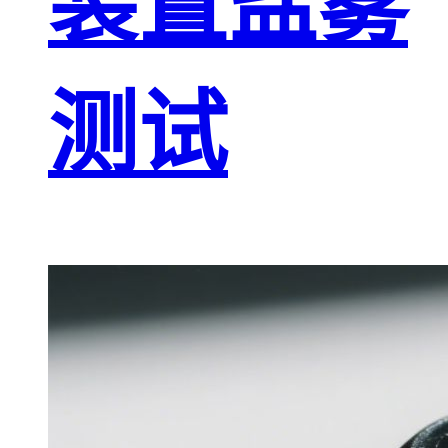
装置盐雾
测试