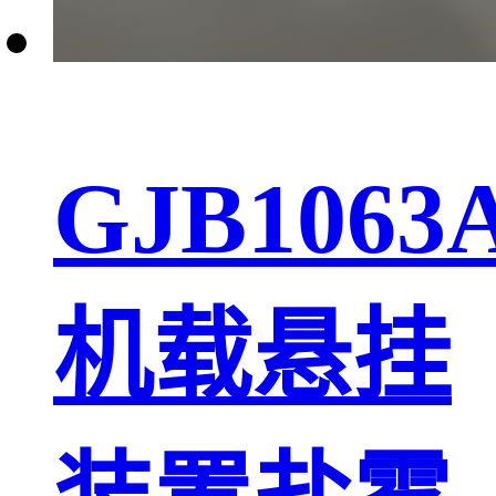
GJB1063
机载悬挂