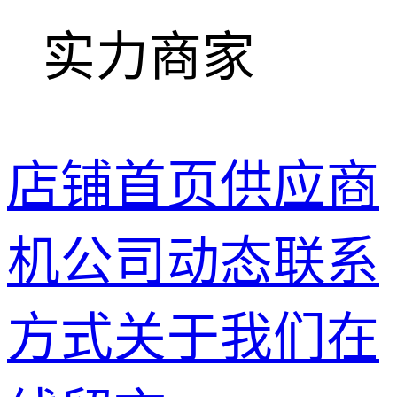
实力商家
店铺首页
供应商
机
公司动态
联系
方式
关于我们
在