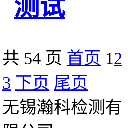
测试
共 54 页
首页
1
2
3
下页
尾页
无锡瀚科检测有