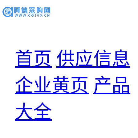
首页
供应信息
企业黄页
产品
大全