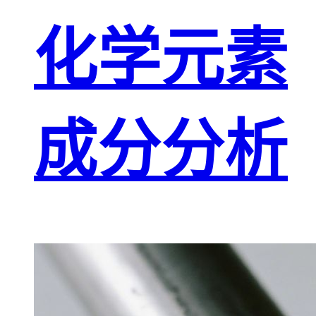
化学元素
成分分析