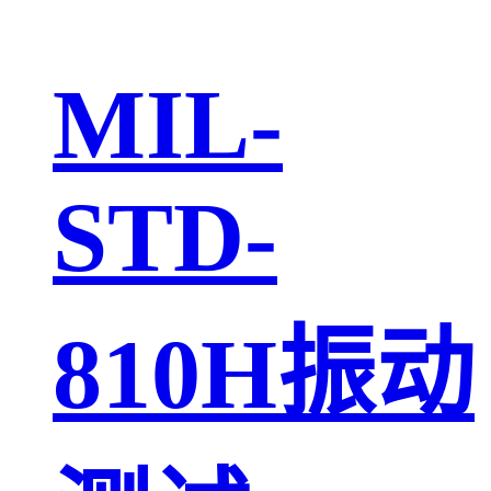
MIL-
STD-
810H振动