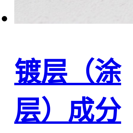
镀层（涂
层）成分