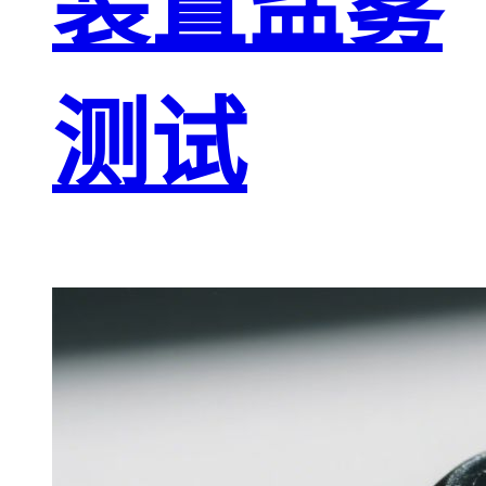
装置盐雾
测试