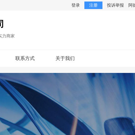
登录
注册
投诉举报
阿
司
实力商家
联系方式
关于我们