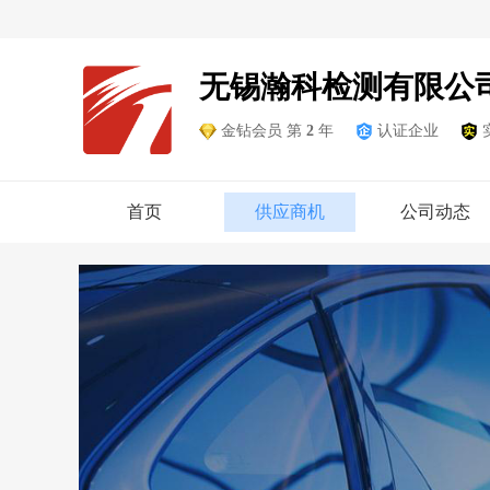
无锡瀚科检测有限公
金钻会员 第
2
年
认证企业
首页
供应商机
公司动态