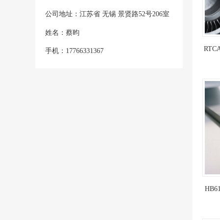
公司地址：
江苏省 无锡 景贤路52号206室
姓名：蔡昀
RTC
手机：17766331367
HB