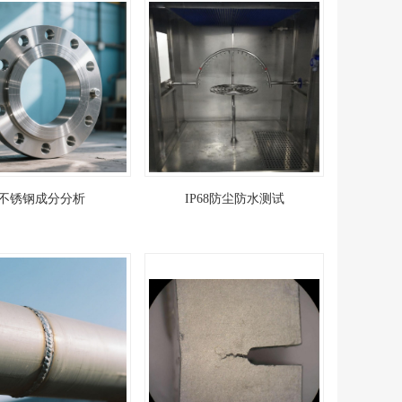
不锈钢成分分析
IP68防尘防水测试